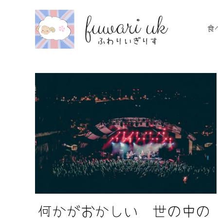
Skip
to
食
content
 ２０
まくり
何かがおかしい 世の中の