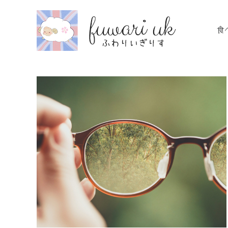
Skip
to
食
content
で別世