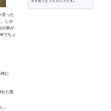
えするウェブマガジンです。
か言った
う。しか
古の家が
DKでちょ
る時に
。
壊れた箇