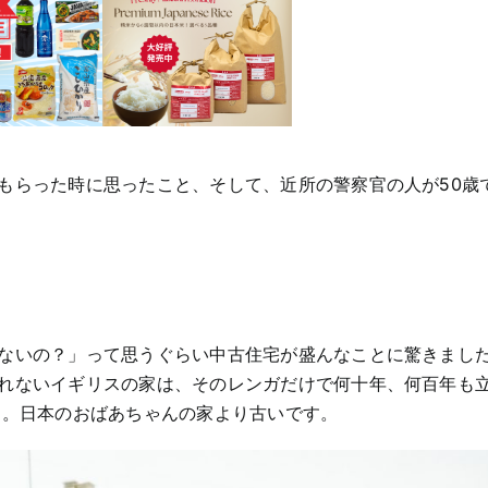
住
宅、
大
工
事
情、
そ
し
て
職
もらった時に思ったこと、そして、近所の警察官の人が50歳
業
別
年
収
比
較
ないの？」って思うぐらい中古住宅が盛んなことに驚きまし
れないイギリスの家は、そのレンガだけで何十年、何百年も
す。日本のおばあちゃんの家より古いです。