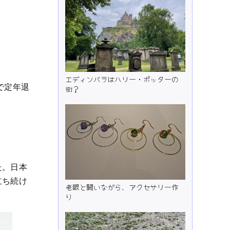
エディンバラはハリー・ポッターの
で定年退
街？
た。日本
立ち続け
老眼と闘いながら、アクセサリー作
り