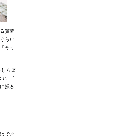
くる質問
」ぐらい
。「そう
かしら壊
ので、自
りに掻き
Yはでき