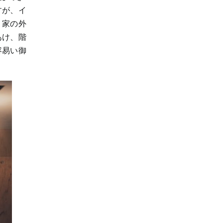
すが、イ
。家の外
あけ、階
容易い御