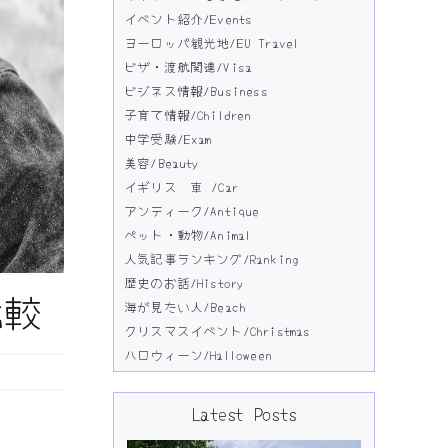
イベント紹介/Events
ヨーロッパ観光地/EU Travel
ビザ・渡航関連/Visa
ビジネス情報/Business
子育て情報/Children
中学受験/Exam
美容/Beauty
イギリス 車 /Car
アンティーク/Antique
ペット・動物/Animal
人気記事ランキング/Ranking
歴史のお話/History
比較
海が見たい人/Beach
クリスマスイベント/Christmas
ハロウィーン/Halloween
Latest Posts