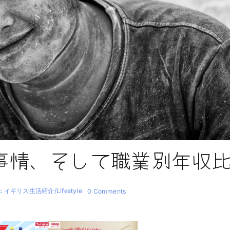
事情、そして職業別年収
s:
イギリス生活紹介/Lifestyle
on
0 Comments
イ
ギ
リ
ス