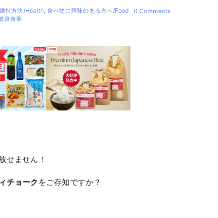
維持方法/Health
,
食べ物に興味のある方へ/Food
on
0 Comments
エ
健康食事
ル
サ
レ
ム
ア
ー
テ
ィ
チ
ョ
ー
ク
(菊
芋)
の
レ
放せません！
シ
ピ
ィチョーク
をご存知ですか？