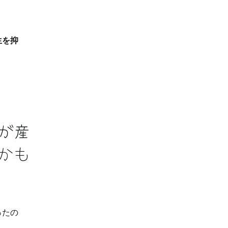
生を抑
が産
かも
ったの