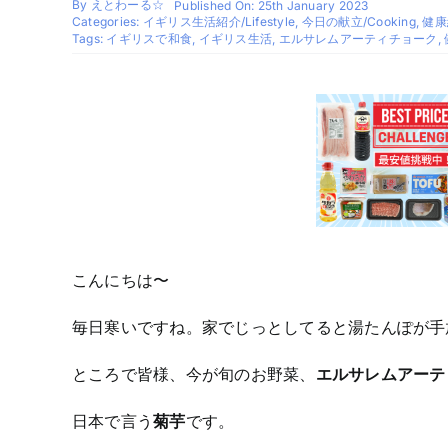
By
えとわーる☆
Published On: 25th January 2023
Categories:
イギリス生活紹介/Lifestyle
,
今日の献立/Cooking
,
健康
Tags:
イギリスで和食
,
イギリス生活
,
エルサレムアーティチョーク
,
こんにちは〜
毎日寒いですね。家でじっとしてると湯たんぽが手
ところで皆様、今が旬のお野菜、
エルサレムアーテ
日本で言う
菊芋
です。