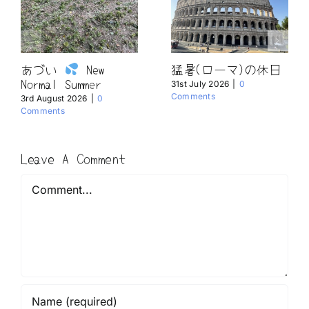
あづい
New
猛暑(ローマ)の休日
Normal Summer
31st July 2026
|
0
Comments
3rd August 2026
|
0
Comments
Leave A Comment
Comment