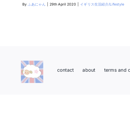
By
ふあにゃん
|
29th April 2020
|
イギリス生活紹介/Lifestyle
contact
about
terms and 
Toggle
Sliding
Bar
Area