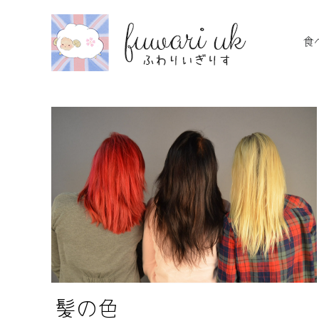
Skip
to
食
content
髪の色