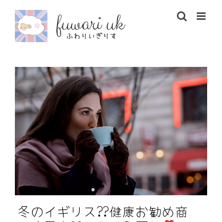
Skip
to
content
冬のイギリス??健康お勧め商