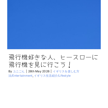
飛行機好きな人、ヒースローに
飛行機を見に行こう！
By
ユニごん
|
26th May 2026
|
イギリスを楽しむ方
法/Entertainment
,
イギリス生活紹介/Lifestyle