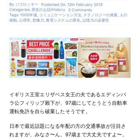
By
ジゴロッキー
Published On: 12th February 2019
Categories:
歴史のお話/History
on
0 Comments
1000
Tags:
1000年後
,
コミュニケーション方法
,
テクノロジーの発展
,
人の
年
移動
,
心理学
,
想像力
,
教育システムの変化
,
記憶力の必要性
後
の
人
間
は
ど
う
生
き
る
｜
テ
ク
ノ
イギリス王室エリザベス女王の夫であるエディンバ
ロ
ラ公フィリップ殿下が、97歳にしてとうとう自動車
ジ
ー
運転免許を自ら破棄したそうです。
発
展
か
日本で最近話題になる年配の方の交通事故が注目さ
ら
れますが、みなさ〜ん、97歳まで大丈夫ですよ〜。
考