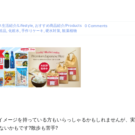
活紹介/Lifestyle
,
おすすめ商品紹介/Products
on
0 Comments
最
粧品
,
化粧水
,
手作りケーキ
,
硬水対策
,
観葉植物
近
の
私
イメージを持っている方もいらっしゃるかもしれませんが、
ないかもです?散歩も苦手?