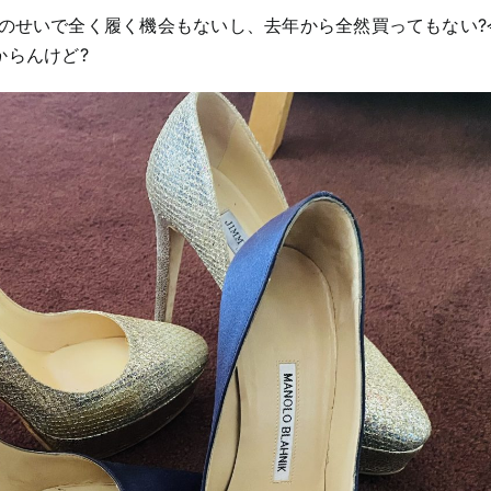
のせいで全く履く機会もないし、去年から全然買ってもない?
からんけど?