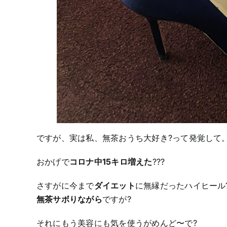
ですが、実は私、無茶おうち大好き?って発覚して。
おかげで
コロナ中15キロ増えた
???
さすがに今まで
ダイエット
に無縁だったハイヒール
無茶サボりながら
ですが?
それにもう美容にも気を使うがめんど〜で?