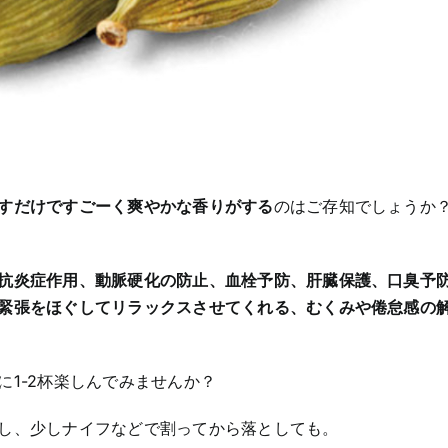
すだけですごーく爽やかな香りがする
のはご存知でしょうか
抗炎症作用、動脈硬化の防止、血栓予防、肝臓保護、口臭予
緊張をほぐしてリラックスさせてくれる、むくみや倦怠感の
1-2杯楽しんでみませんか？
し、少しナイフなどで割ってから落としても。