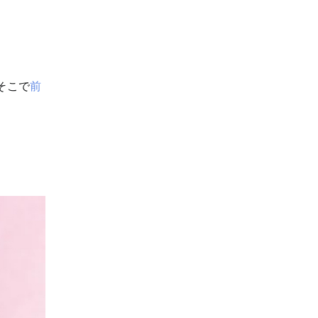
そこで
前