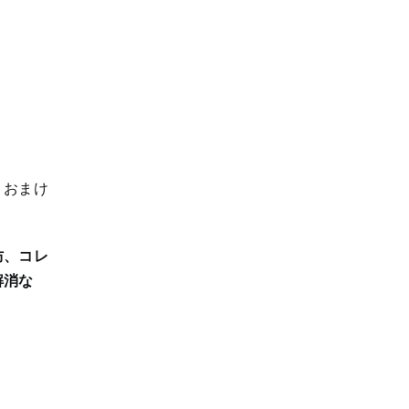
？おまけ
防、コレ
解消な