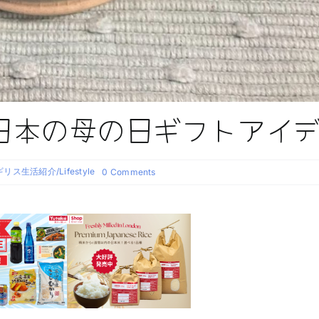
日本の母の日ギフトアイ
リス生活紹介/Lifestyle
on
0 Comments
カ
ル
ダ
モ
ン
の
効
果
と
日
本
の