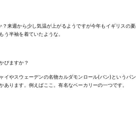
母
の
日
ギ
フ
か？来週から少し気温が上がるようですが今年もイギリスの夏
ト
もう半袖を着ていたような。
ア
イ
デ
ア
かびますか？
ャイやスウェーデンの名物カルダモンロール(バン)というパ
かあります。例えばここ。有名なベーカリーの一つです。