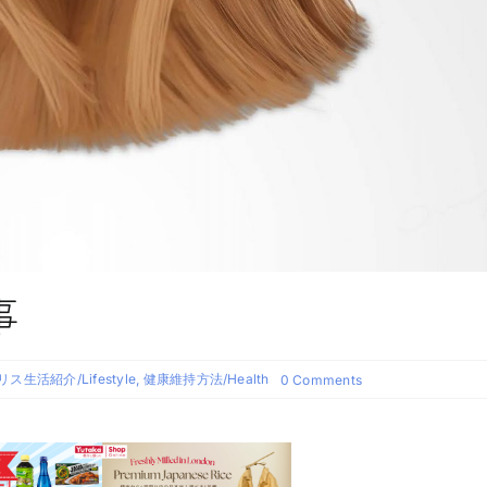
事
ス生活紹介/Lifestyle
,
健康維持方法/Health
on
0 Comments
チ
ャ
レ
ン
ジ