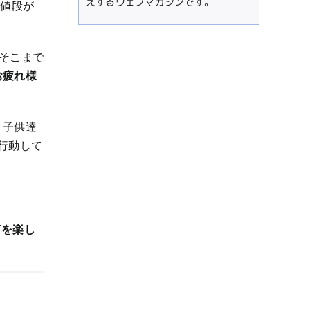
えするウェブマガジンです。
ゃ値段が
そこまで
お疲れ様
、子供達
行動して
何を楽し