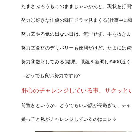
たまさぶろうもこのままじゃいかんと、現状を打開
努力①好きな俳優の韓国ドラマ見まくる(仕事中に
努力②やる気の出ない日は、無理せず、手を抜きまく
努力③食材のデリバリーも便利だけど、たまには買
努力④散財してみる(結果、眼鏡を新調し£400近
…どうでも良い努力ですね?
肝心のチャレンジしている事、サクッと
前置きというか、どうでもいい話が長過ぎて、チャ
娘っ子と私がチャレンジしているのはコレ↓