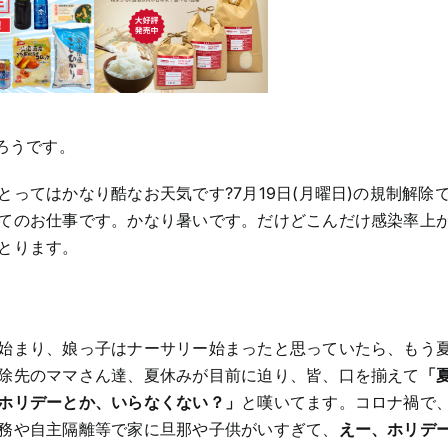
し
て
い
る
事
ろうです。
ってはかなり酷なお天気です?7月19日(月曜日)の規制解除
てのお仕事です。かなり暑いです。だけどこんだけ感染率上
とります。
始まり、娘っ子はナーサリー始まったと思っていたら、もう
除先のママさん達、夏休みが目前に迫り、皆、口を揃えて
「
ホリデーとか、いらなくない？」
と嘆いてます。コロナ禍で
務や自主隔離等で家に旦那や子供がいすぎて、
えー、ホリデ