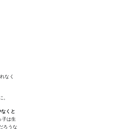
切れなく
に。
少なくと
っ子は生
だろうな