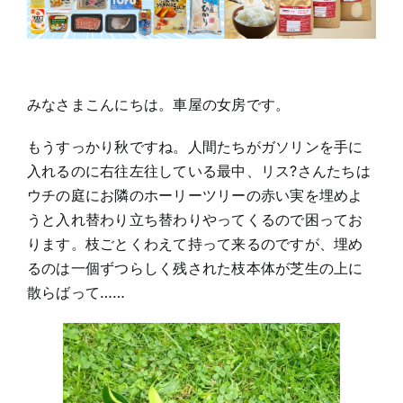
生
格
付
け。
そ
し
て
みなさまこんにちは。車屋の女房です。
ま
た
食
もうすっかり秋ですね。人間たちがガソリンを手に
い
入れるのに右往左往している最中、リス?さんたちは
倒
れ？
ウチの庭にお隣のホーリーツリーの赤い実を埋めよ
うと入れ替わり立ち替わりやってくるので困ってお
ります。枝ごとくわえて持って来るのですが、埋め
るのは一個ずつらしく残された枝本体が芝生の上に
散らばって……