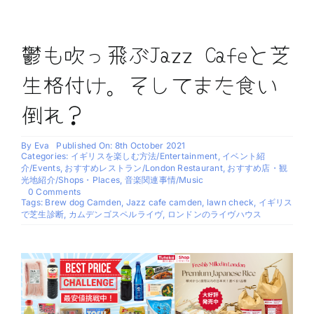
鬱も吹っ飛ぶJazz Cafeと芝
生格付け。そしてまた食い
倒れ？
By
Eva
Published On: 8th October 2021
Categories:
イギリスを楽しむ方法/Entertainment
,
イベント紹
介/Events
,
おすすめレストラン/London Restaurant
,
おすすめ店・観
光地紹介/Shops・Places
,
音楽関連事情/Music
on
0 Comments
鬱
Tags:
Brew dog Camden
,
Jazz cafe camden
,
lawn check
,
イギリス
も
で芝生診断
,
カムデンゴスペルライヴ
,
ロンドンのライヴハウス
吹
っ
飛
ぶ
Jazz
Cafe
と
芝