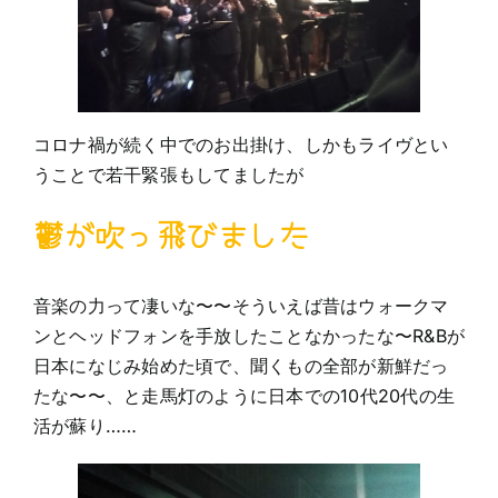
コロナ禍が続く中でのお出掛け、しかもライヴとい
うことで若干緊張もしてましたが
鬱が吹っ飛びました
音楽の力って凄いな〜〜そういえば昔はウォークマ
ンとヘッドフォンを手放したことなかったな〜R&Bが
日本になじみ始めた頃で、聞くもの全部が新鮮だっ
たな〜〜、と走馬灯のように日本での10代20代の生
活が蘇り……