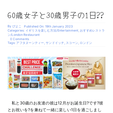
60歳女子と30歳男子の1日??
By
ぴよこ
Published On: 19th January 2023
Categories:
イギリスを楽しむ方法/Entertainment
,
おすすめレストラ
ン/London Restaurant
on
0 Comments
60
Tags:
アフタヌーンティー
,
サンドイッチ
,
スコーン
,
ロンドン
歳
女
子
と
30
歳
男
子
の
1
日??
私と30歳のお友達の彼は12月がお誕生日?です?彼
とお祝いを?を兼ねて一緒に楽しい1日を過ごしまし