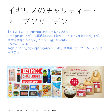
イギリスのチャリティー・
オープンガーデン
By
ミルミル
Published On: 17th May 2019
Categories:
イギリス国内観光地（南部）/UK Travel (South)
,
イギリ
ス生活紹介/Lifestyle
,
イベント紹介/Events
on
0 Comments
イ
Tags:
charity
,
ngs
,
open garden
,
イギリス庭園
,
オープンガーデン
,
チ
ギ
ャリティー
リ
ス
の
チ
ャ
リ
テ
ィ
ー・
オ
ー
プ
ン
ガ