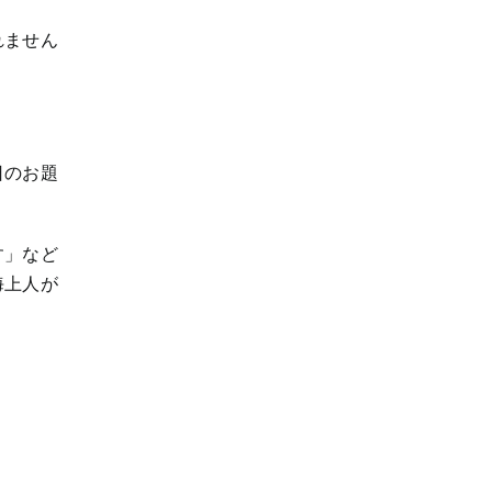
れません
日のお題
す」など
海上人が