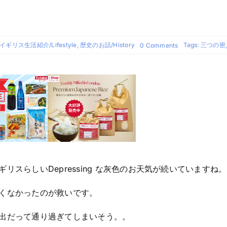
イギリス生活紹介/Lifestyle
,
歴史のお話/History
on
Tags:
三つの密
0 Comments
三
密
で
ぐ
っ
さ
り
スらしいDepressing な灰色のお天気が続いていますね。
低くなかったのが救いです。
出だって通り過ぎてしまいそう。。