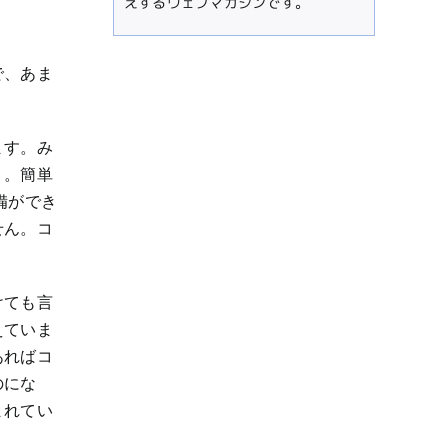
えするウェブマガジンです。
で、あま
ます。み
。。簡単
備ができ
せん。コ
けても言
えていま
あればコ
のにな
まれてい