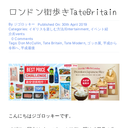
ロンドン街歩きTateBritain
By
ジゴロッキー
Published On: 30th April 2019
Categories:
イギリスを楽しむ方法/Entertainment
,
イベント紹
介/Events
on
0 Comments
ロ
Tags:
Don McCullin
,
Tate Britain
,
Tate Modern
,
ゴッホ展
,
平成から
ン
令和へ
,
平成最後
ド
ン
街
歩
き
TateBritain
こんにちはジゴロッキーです。