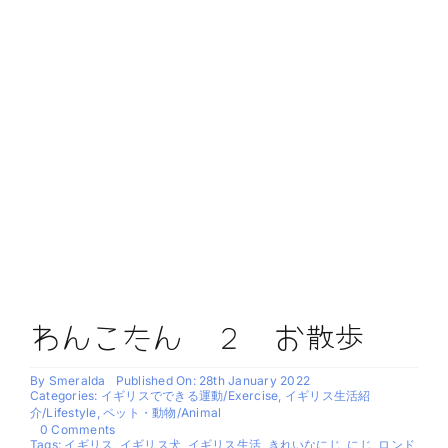
わんこたん ２ お散歩
By
Smeralda
Published On: 28th January 2022
Categories:
イギリスでできる運動/Exercise
,
イギリス生活紹
介/Lifestyle
,
ペット・動物/Animal
on
0 Comments
わ
Tags:
イギリス
,
イギリス犬
,
イギリス生活
,
きれいなにじ
,
にじ
,
ロンド