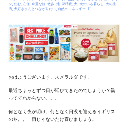
ん
ン
,
住む
,
在住
,
奇麗な虹
,
散歩
,
池
,
深呼吸
,
犬
,
犬のいる暮らし
,
犬の生
こ
活
,
犬好きさんとつながりたい
,
自然のエネルギー
,
虹
た
ん
２
お
散
歩
おはようございます、スメラルダです。
最近ちょっとずつ日が延びてきたのでしょうか？曇
っててわからない。。。
何となく夜が明け、何となく日没を迎えるイギリス
の冬。。 雨じゃないだけ喜びましょう。