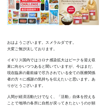
新
幹
線
の
秘
密
と
地
球
一
の
おはようございます。スメラルダです。
パ
大変ご無沙汰しております。
ワ
ー
ス
イギリス国内ではコロナ感染拡大はピークを迎え収
ポ
ッ
束に向かいつつあると聞いていますが、今はまだ、
ト
現在臨床の最前線で尽力されている全ての医療関係
者の方々に感謝の気持ちを伝えたいと思います。あ
りがとうございます。
人間が経済活動だけでなく、「活動」自体を控える
ことで地球の各所に自然が戻ってきたというのが頻