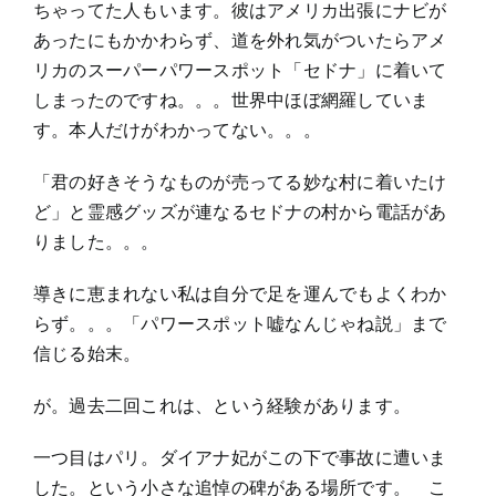
ちゃってた人もいます。彼はアメリカ出張にナビが
あったにもかかわらず、道を外れ気がついたらアメ
リカのスーパーパワースポット「セドナ」に着いて
しまったのですね。。。世界中ほぼ網羅していま
す。本人だけがわかってない。。。
「君の好きそうなものが売ってる妙な村に着いたけ
ど」と霊感グッズが連なるセドナの村から電話があ
りました。。。
導きに恵まれない私は自分で足を運んでもよくわか
らず。。。「パワースポット嘘なんじゃね説」まで
信じる始末。
が。過去二回これは、という経験があります。
一つ目はパリ。ダイアナ妃がこの下で事故に遭いま
した。という小さな追悼の碑がある場所です。 こ