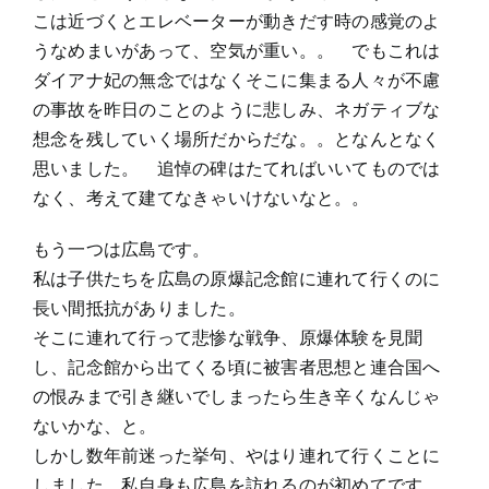
こは近づくとエレベーターが動きだす時の感覚のよ
うなめまいがあって、空気が重い。。 でもこれは
ダイアナ妃の無念ではなくそこに集まる人々が不慮
の事故を昨日のことのように悲しみ、ネガティブな
想念を残していく場所だからだな。。となんとなく
思いました。 追悼の碑はたてればいいてものでは
なく、考えて建てなきゃいけないなと。。
もう一つは広島です。
私は子供たちを広島の原爆記念館に連れて行くのに
長い間抵抗がありました。
そこに連れて行って悲惨な戦争、原爆体験を見聞
し、記念館から出てくる頃に被害者思想と連合国へ
の恨みまで引き継いでしまったら生き辛くなんじゃ
ないかな、と。
しかし数年前迷った挙句、やはり連れて行くことに
しました。私自身も広島を訪れるのが初めてです。