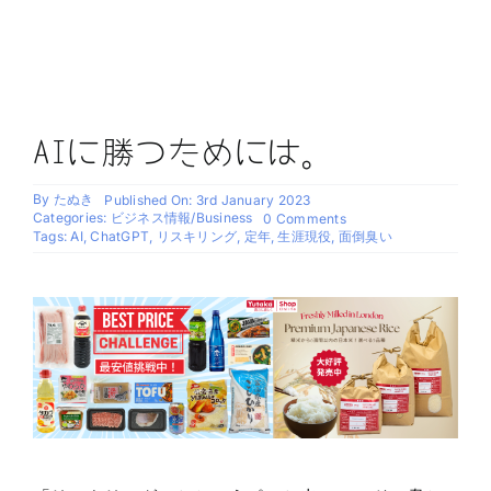
AIに勝つためには。
By
たぬき
Published On: 3rd January 2023
Categories:
ビジネス情報/Business
on
0 Comments
AI
Tags:
AI
,
ChatGPT
,
リスキリング
,
定年
,
生涯現役
,
面倒臭い
に
勝
つ
た
め
に
は。