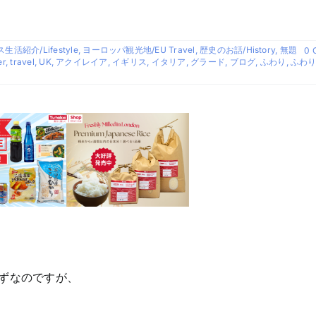
生活紹介/Lifestyle
,
ヨーロッパ観光地/EU Travel
,
歴史のお話/History
,
無題
0 
r
,
travel
,
UK
,
アクイレイア
,
イギリス
,
イタリア
,
グラード
,
ブログ
,
ふわり
,
ふわ
ずなのですが、