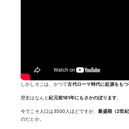
しかしそこは、かつて
古代ローマ時代に起源をもつ
歴史はなんと
紀元前181年にもさかのぼります
。
今でこそ人口は3500人ほどですが、
最盛期（2世紀
のだとか。