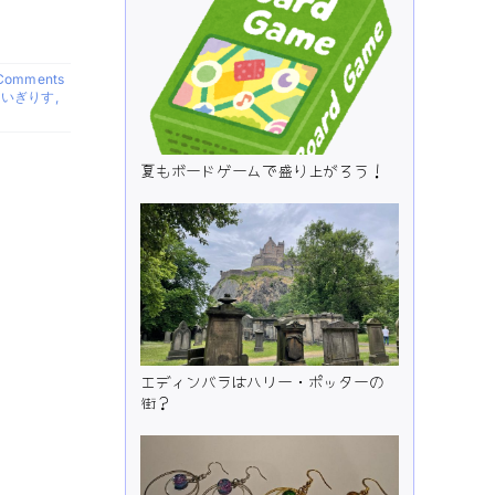
on
Comments
★
りいぎりす
,
イ
タ
リ
夏もボードゲームで盛り上がろう！
ア
で
夏
休
み
★
②
隣
町
の
世
界
エディンバラはハリー・ポッターの
遺
街？
産
ア
ク
イ
レ