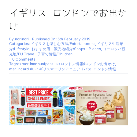
イギリス ロンドンでお出か
け
By
norinori
Published On: 5th February 2019
Categories:
イギリスを楽しむ方法/Entertainment
,
イギリス生活紹
介/Lifestyle
,
おすすめ店・観光地紹介/Shops・Places
,
ヨーロッパ観
光地/EU Travel
,
子育て情報/Children
on
0 Comments
イ
Tags:
♯merlinannualpass.uk♯ロンドン情報♯ロンドンお出かけ
,
ギ
merlincarduk
,
イギリスマーリンアニュアリパス
,
ロンドン情報
リ
ス
ロ
ン
ド
ン
で
お
出
か
け