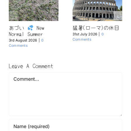
あづい
New
猛暑(ローマ)の休日
Normal Summer
31st July 2026
|
0
Comments
3rd August 2026
|
0
Comments
Leave A Comment
Comment