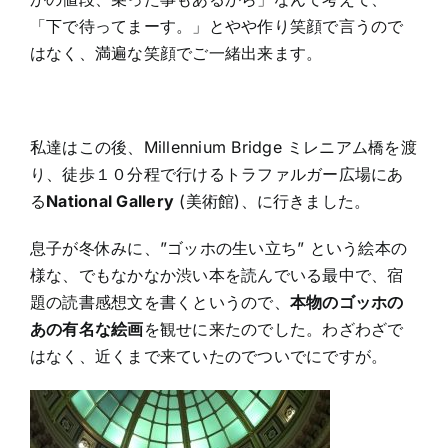
「下で待ってまーす。」とやや作り笑顔で言うので
はなく、満遍な笑顔でご一緒出来ます。
私達はこの後、Millennium Bridge ミレニアム橋を渡
り、徒歩１０分程で行けるトラファルガー広場にあ
る
National Gallery
(美術館)、に行きました。
息子が冬休みに、”ゴッホの生い立ち” という絵本の
様な、でもなかなか渋い本を読んでいる最中で、宿
題の読書感想文を書くというので、
本物のゴッホの
あの有名な絵画
を観せに来たのでした。わざわざで
はなく、近くまで来ていたのでついでにですが。