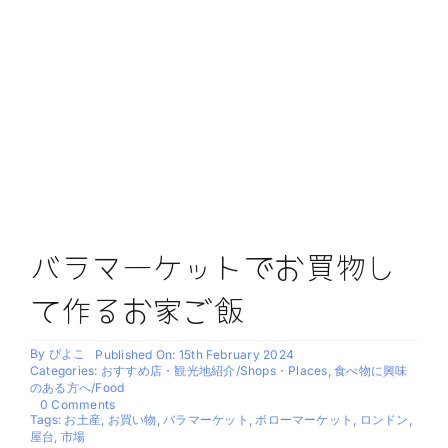
バラマーケットでお買物し
て作るお家ご飯
By
ぴよこ
Published On: 15th February 2024
Categories:
おすすめ店・観光地紹介/Shops・Places
,
食べ物に興味
のある方へ/Food
on
0 Comments
バ
Tags:
お土産
,
お買い物
,
バラマーケット
,
ボローマーケット
,
ロンドン
,
ラ
屋台
,
市場