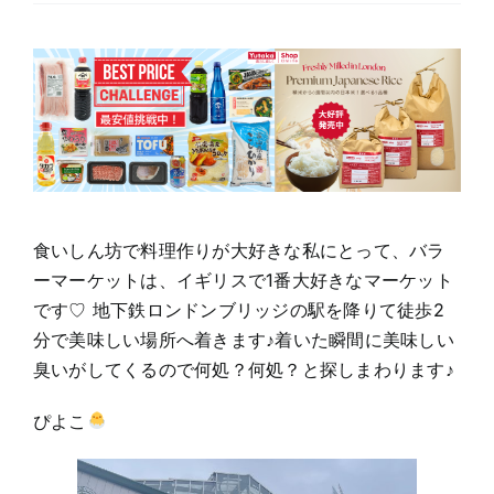
マ
ー
ケ
ッ
ト
で
お
買
物
し
て
作
る
食いしん坊で料理作りが大好きな私にとって、バラ
お
家
ーマーケットは、イギリスで1番大好きなマーケット
ご
飯
です♡ 地下鉄ロンドンブリッジの駅を降りて徒歩2
分で美味しい場所へ着きます♪着いた瞬間に美味しい
臭いがしてくるので何処？何処？と探しまわります♪
ぴよこ