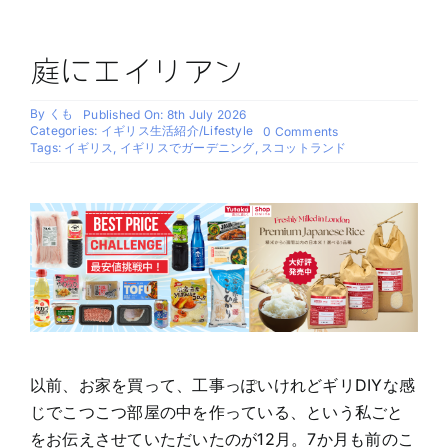
庭にエイリアン
By
くも
Published On: 8th July 2026
Categories:
イギリス生活紹介/Lifestyle
on
0 Comments
庭
Tags:
イギリス
,
イギリスでガーデニング
,
スコットランド
に
エ
イ
リ
ア
ン
以前、お家を買って、工事っぽいけれどギリDIYな感
じでこつこつ部屋の中を作っている、という私ごと
をお伝えさせていただいたのが12月。7か月も前のこ