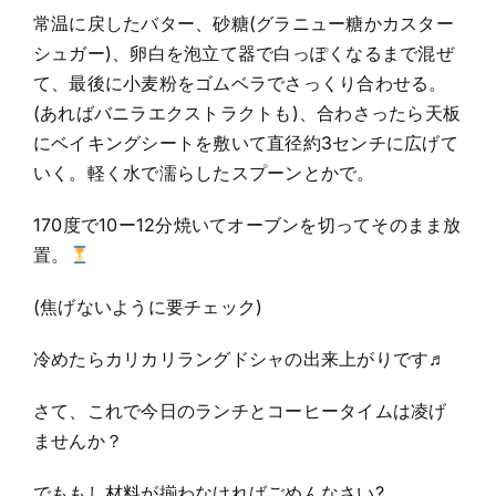
常温に戻したバター、砂糖(グラニュー糖かカスター
シュガー)、卵白を泡立て器で白っぽくなるまで混ぜ
て、最後に小麦粉をゴムベラでさっくり合わせる。
(あればバニラエクストラクトも)、合わさったら天板
にベイキングシートを敷いて直径約3センチに広げて
いく。軽く水で濡らしたスプーンとかで。
170度で10ー12分焼いてオーブンを切ってそのまま放
置。
(焦げないように要チェック)
冷めたらカリカリラングドシャの出来上がりです♬
さて、これで今日のランチとコーヒータイムは凌げ
ませんか？
でももし材料が揃わなければごめんなさい?