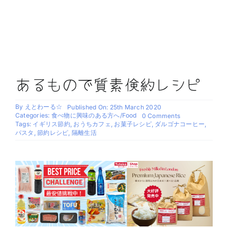
あるもので質素倹約レシピ
By
えとわーる☆
Published On: 25th March 2020
Categories:
食べ物に興味のある方へ/Food
on
0 Comments
あ
Tags:
イギリス節約
,
おうちカフェ
,
お菓子レシピ
,
ダルゴナコーヒー
,
る
パスタ
,
節約レシピ
,
隔離生活
も
の
で
質
素
倹
約
レ
シ
ピ