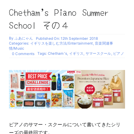
Chetham’s Piano Summer
School その４
By
ふあにゃん
Published On: 12th September 2018
Categories:
イギリスを楽しむ方法/Entertainment
,
音楽関連事
情/Music
on
Tags:
Chetham's
,
イギリス
,
サマースクール
,
ピアノ
0 Comments
Chetham’s
Piano
Summer
School
そ
の
４
ピアノのサマー・スクールについて書いてきたシリ
ーズの最終回です。