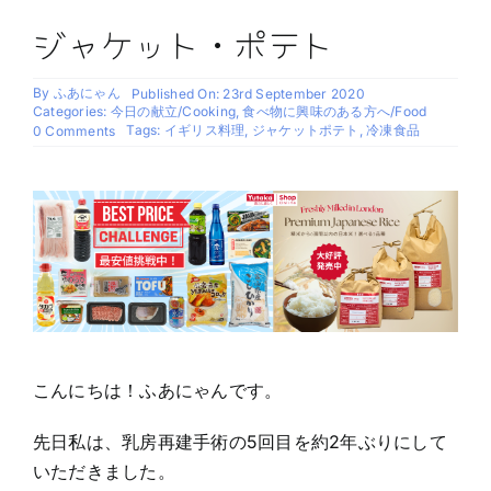
ジャケット・ポテト
By
ふあにゃん
Published On: 23rd September 2020
Categories:
今日の献立/Cooking
,
食べ物に興味のある方へ/Food
on
Tags:
イギリス料理
,
ジャケットポテト
,
冷凍食品
0 Comments
ジ
ャ
ケ
ッ
ト・
ポ
テ
ト
こんにちは！ふあにゃんです。
先日私は、乳房再建手術の5回目を約2年ぶりにして
いただきました。