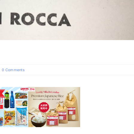
on
0 Comments
PASTA
DI
ROCCA