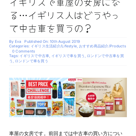
イギリスで車屋の女房にな
る…イギリス人はどうやっ
て中古車を買うの？
By
Eva
Published On: 10th August 2019
Categories:
イギリス生活紹介/Lifestyle
,
おすすめ商品紹介/Products
on
0 Comments
イ
Tags:
イギリスで中古車
,
イギリスで車を買う
,
ロンドンで中古車を買
ギ
う
,
ロンドンで車を買う
リ
ス
で
車
屋
の
女
房
に
な
る…
イ
ギ
車屋の女房です。前回までは中古車の買い方につい
リ