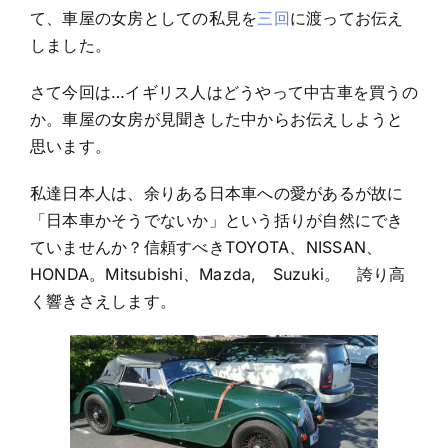
ス
て、車屋の女房としての私見を
三回
に渡ってお伝え
人
は
しました。
ど
う
さて今回は…イギリス人はどうやって中古車を買うの
や
っ
か。車屋の女房が見聞きした中からお伝えしようと
て
中
思います。
古
車
私達日本人は、余りある日本車への愛があるが故に
を
買
「日本車かそうでないか」という括りが自然にでき
う
ていませんか？信頼すべきTOYOTA、NISSAN、
の？
HONDA。Mitsubishi、Mazda, Suzuki。 誇り高
く響きさえします。