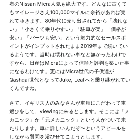
者のNissan Micra人気も絶大です。どんなに古くて
もマイレージさえ100,000マイルに余裕があれば売
れてゆきます。80年代に売り出されてから「壊れな
い」「小さくて乗りやすい」「駐車が楽」「価格が
安い」「パーツも安い」という魅力的なセールスポ
イントがインプットされたまま2019年まで続いてい
るようです。当時は壊れない車など無かったわけで
すから、日産はMicraによって信頼と評判を築いた事
になるわけです。更にはMicra世代の子供達が
Qashqai世代となってJuke, Leafへと乗り継がれてい
くんですね。
さて、イギリス人のみなさんが車種にこだわって車
選びをして、viewingに来るとします。そこには「メ
カニック」か「元メカニック」という人がついて来
たりします。車に詳しいんだぞ〜というアピールを
しながら質問を浴びせてこようとします。