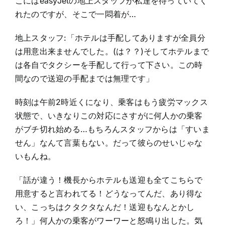
こにはeasyJetの地上スタッフが私達を待っていてく
れたのですが、そこで一悶着が…
地上スタッフ:「ホテルは手配してありますが全員分
は用意出来ませんでした。(は？？)そしてホテルまで
は各自でタクシーを手配して行って下さい。この時
間なので送迎の手配までは無理です」
時刻は午前2時近くになり、乗客はもう疲労マックス
状態で、いきなりこの対応にさすがに何人かの乗客
がブチ切れ始める…もちろんスタッフからは「すいま
せん」なんて言葉もない。だって彼らのせいじゃな
いもんね。
「話が違う！機長からホテルも送迎も全てこちらで
用意すると言われてる！どうなってんだ、あり得な
い、こっちはクタクタなんだ！送迎もなんとかし
ろ！」何人かの乗客がワーワーと怒鳴り出した。気