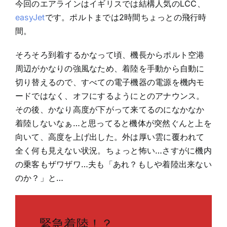
今回のエアラインはイギリスでは結構人気のLCC、
easyJet
です。ポルトまでは2時間ちょっとの飛行時
間。
そろそろ到着するかなって頃、機長からポルト空港
周辺がかなりの強風なため、着陸を手動から自動に
切り替えるので、すべての電子機器の電源を機内モ
ードではなく、オフにするようにとのアナウンス。
その後、かなり高度が下がって来てるのになかなか
着陸しないなぁ…と思ってると機体が突然ぐんと上を
向いて、高度を上げ出した。外は厚い雲に覆われて
全く何も見えない状況。ちょっと怖い…さすがに機内
の乗客もザワザワ…夫も「あれ？もしや着陸出来ない
のか？」と…
緊急着陸！？