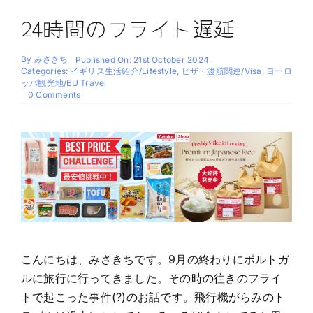
24時間のフライト遅延
By
みさきち
Published On: 21st October 2024
Categories:
イギリス生活紹介/Lifestyle
,
ビザ・渡航関連/Visa
,
ヨーロ
ッパ観光地/EU Travel
on
0 Comments
24
時
間
の
フ
ラ
イ
ト
遅
延
こんにちは、みさきちです。9月の終わりにポルトガ
ルに旅行に行ってきました。その時の往きのフライ
トで起こった事件(?)のお話です。飛行機がらみのト