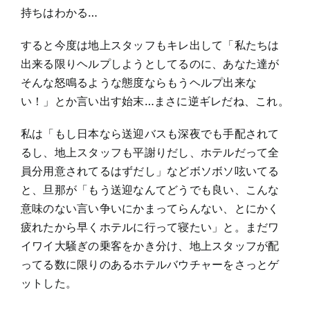
持ちはわかる…
すると今度は地上スタッフもキレ出して「私たちは
出来る限りヘルプしようとしてるのに、あなた達が
そんな怒鳴るような態度ならもうヘルプ出来な
い！」とか言い出す始末…まさに逆ギレだね、これ。
私は「もし日本なら送迎バスも深夜でも手配されて
るし、地上スタッフも平謝りだし、ホテルだって全
員分用意されてるはずだし」などボソボソ呟いてる
と、旦那が「もう送迎なんてどうでも良い、こんな
意味のない言い争いにかまってらんない、とにかく
疲れたから早くホテルに行って寝たい」と。まだワ
イワイ大騒ぎの乗客をかき分け、地上スタッフが配
ってる数に限りのあるホテルバウチャーをさっとゲ
ットした。