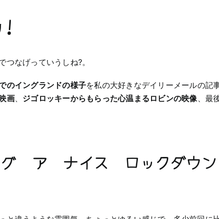
助！
でつなげっていうしね?。
でのイングランドの様子
を私の大好きなデイリーメールの記
映画
、
ジゴロッキーからもらった心温まるロビンの映像
、最
ング ア ナイス ロックダウン