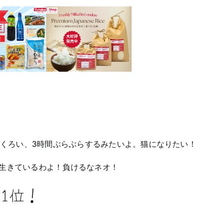
ラ
ン
ド
第
二
次
ロ
ッ
ク
ダ
ウ
ン
の
様
子
づくろい、3時間ぶらぶらするみたいよ。猫になりたい！
生きているわよ！負けるなネオ！
1位！