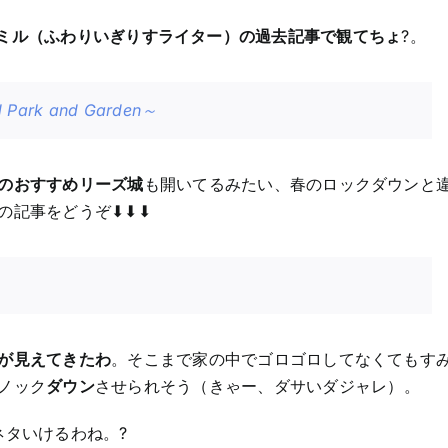
様子は、ミルミル（ふわりいぎりすライター）の過去記事で観てちょ
?。
ark and Garden～
のおすすめリーズ城
も開いてるみたい、春のロックダウンと
事をどうぞ⬇︎⬇︎⬇︎
が見えてきたわ
。そこまで家の中でゴロゴロしてなくてもす
ノック
ダウン
させられそう（きゃー、ダサいダジャレ）。
ネタいけるわね。?