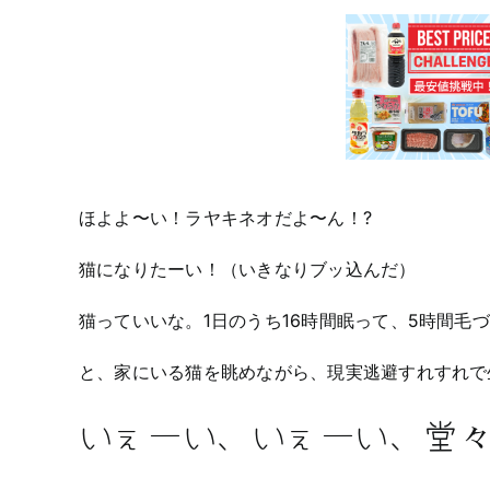
ほよよ〜い！ラヤキネオだよ〜ん！?
猫になりたーい！（いきなりブッ込んだ）
猫っていいな。1日のうち16時間眠って、5時間毛
と、家にいる猫を眺めながら、現実逃避すれすれで
いぇーい、いぇーい、堂々