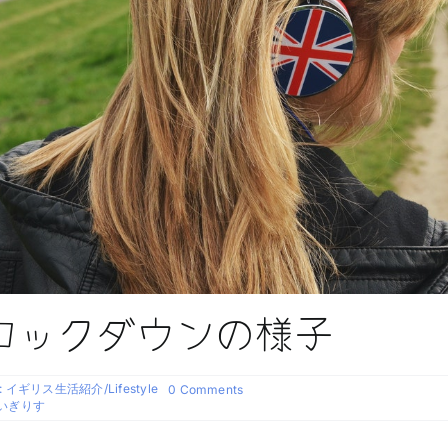
ロックダウンの様子
:
イギリス生活紹介/Lifestyle
on
0 Comments
イ
いぎりす
ン
グ