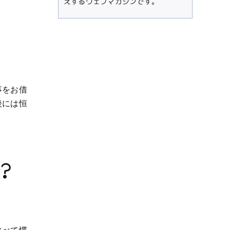
えするウェブマガジンです。
事をお借
後には恒
？