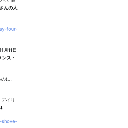
比べて慣
さんの人
ay-four-
11月11日
ランス・
るのに。
。デイリ
︎
n-shove-