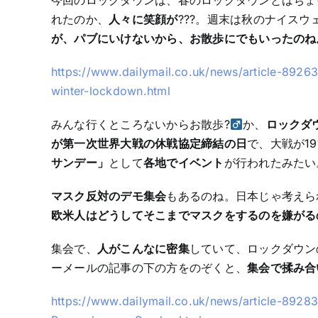
今回のロックダウンは、春のロックダウンとはちょ
れたのか、
人々に笑顔が
???。週末は秋のナイス
が、パブにいけないから、お散歩にでもいったのね。お
https://www.dailymail.co.uk/news/article-89263
winter-lockdown.html
みんな行くところないからお散歩?‍
か、
ロックダ
が第一次世界大戦の休戦協定締結の日
で、大戦が1
サンデー」
として
各地でイベント
が行われたみたい
マスク反対のデモ集会
もあるのね。日本じゃ考えら
欧米人はどうしてそこまでマスクをするのを嫌がる
集会で、
人がこんなに密集
していて、ロックダウン
ーメールの記事の下の方をのぞくと、
集会で揉み合
https://www.dailymail.co.uk/news/article-892