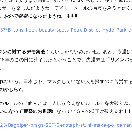
っと違うような雰囲気。ちょっとゆるい感じで、多少前回に
ウェザーを楽しんだようね。デイリーメールの写真をみると
たく
外で密密になったようね。⬇︎⬇︎⬇︎
37/Britons-flock-beauty-spots-Peak-District-Hyde-Park-d
ウンに対するデモ集会
ぐらいしかないみたいね。あと、今週は
918年のこの日に終了したということで、先週末は「
リメンバ
。
れないわ。日本じゃ、マスクしていない人を探すのに苦労す
のかしら?
。
のルールの「他人とは一人しか会えないルール」を大破りね
いになって警察のお世話
になっている人の様子が見えるわ⬇︎⬇︎⬇
8323/Bagpiper-brags-SET-Cenotaph-stunt-make-policema