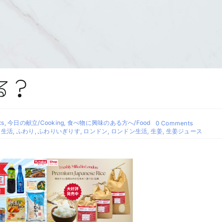
でる？
s
,
今日の献立/Cooking
,
食べ物に興味のある方へ/Food
on
0 Comments
GINGER
ス生活
,
ふわり
,
ふわりいぎりす
,
ロンドン
,
ロンドン生活
,
生姜
,
生姜ジュース
SHOT
飲
ん
で
る？