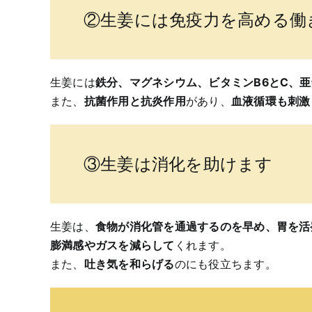
②生姜には免疫力を高める働
生姜には
鉄分、マグネシウム、ビタミンB6とC、
また、
抗菌作用と抗炎作用
があり、
血液循環も刺激
③生姜は消化を助けます
生姜は、
食物が消化管を通過するのを早め、胃を活
膨満感やガスを減らして
くれます。
また、
吐き気を和らげる
のにも役立ちます。