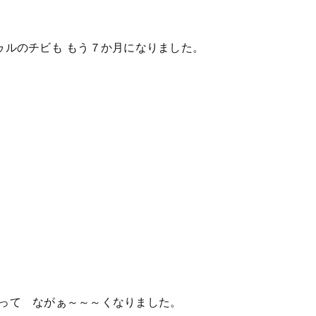
ゥルのチビも もう７か月になりました。
って ながぁ～～～くなりました。