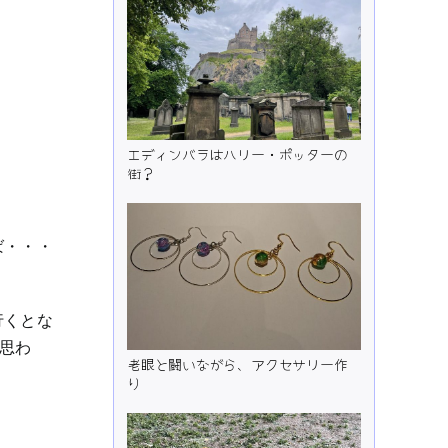
エディンバラはハリー・ポッターの
街？
ば・・・
行くとな
思わ
老眼と闘いながら、アクセサリー作
り