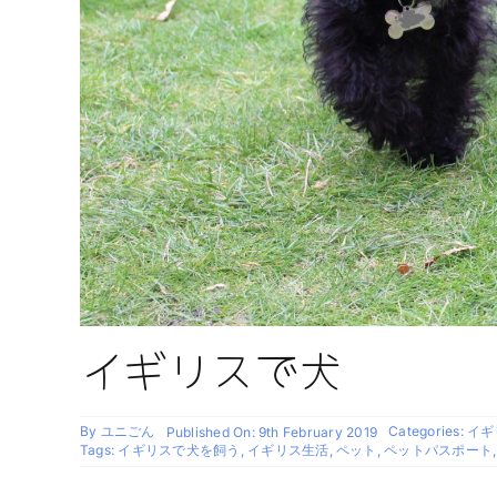
イギリスで犬
By
ユニごん
Categories:
イギリ
Published On: 9th February 2019
Tags:
イギリスで犬を飼う
,
イギリス生活
,
ペット
,
ペットパスポート