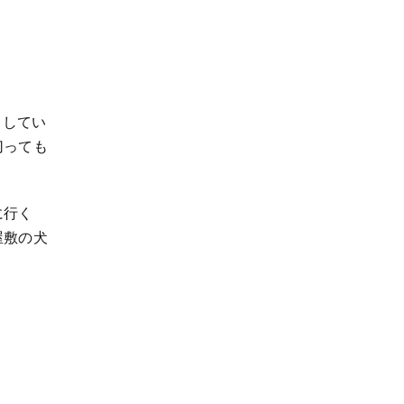
トしてい
切っても
に行く
屋敷の犬