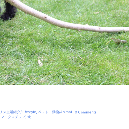
ス生活紹介/Lifestyle
,
ペット・動物/Animal
on
0 Comments
イ
,
マイクロチップ
,
犬
ギ
リ