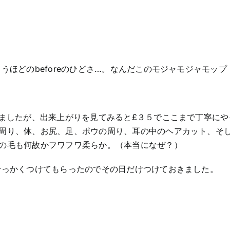
うほどのbeforeのひどさ…。なんだこのモジャモジャモップ
しましたが、出来上がりを見てみると£３５でここまで丁寧にや
周り、体、お尻、足、ポウの周り、耳の中のヘアカット、そ
の毛も何故かフワフワ柔らか。（本当になぜ？）
せっかくつけてもらったのでその日だけつけておきました。